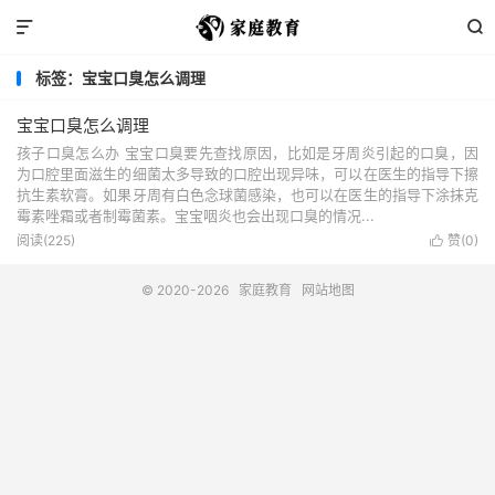


标签：宝宝口臭怎么调理
宝宝口臭怎么调理
孩子口臭怎么办 宝宝口臭要先查找原因，比如是牙周炎引起的口臭，因
为口腔里面滋生的细菌太多导致的口腔出现异味，可以在医生的指导下擦
抗生素软膏。如果牙周有白色念球菌感染，也可以在医生的指导下涂抹克
霉素唑霜或者制霉菌素。宝宝咽炎也会出现口臭的情况...
阅读(225)
赞(
0
)

© 2020-2026
家庭教育
网站地图