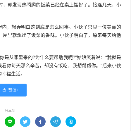
时，却发现热腾腾的饭菜已经在桌上摆好了。接连几天，小
屋内，想弄明白这到底是怎么回事。小伙子只见一位美丽的
，屋里就飘出了饭菜的香味。小伙子明白了，原来每天给他
你是从哪里来的?为什么要帮助我呢?”姑娘笑着说：“我就是
我看你每天那么辛苦，却没有饭吃，我想帮帮你。”后来小伙
的幸福生活。
赞(
8
)

分享到




