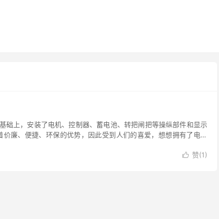
基础上，安装了电机、控制器、蓄电池、转把闸把等操纵部件和显示
着价廉、便捷、环保的优势，因此受到人们的喜爱，想想拥有了电动
赞(
1
)
