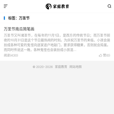


标签：万圣节
万圣节南瓜简笔画
万圣节又叫诸圣节，在每年的11月1日，是西方的传统节日；而万圣节前
夜的10月31日是这个节日最热闹的时刻。为庆祝万圣节的来临，小孩会装
扮成各种可爱的鬼怪向逐家逐户地敲门，要求获得糖果，否则就会捣蛋。
而同时传说这一晚，各种鬼怪也会装扮成小孩混...
阅读(430)
赞(
0
)

© 2020-2026
家庭教育
网站地图