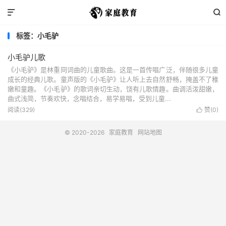


标签：小毛驴
小毛驴儿歌
《小毛驴》是林重冏词曲的儿童歌曲。这是一首传唱广泛，伴随很多儿童
成长的经典儿歌。童声版的《小毛驴》让人听上去自然舒畅，掩盖不了稚
嫩和童趣。《小毛驴》的歌词亲切生动，饶有儿歌情趣。曲调活泼甜嫩，
曲式浅简，节奏欢快，念唱结合，易学易唱，受到儿童...
阅读(329)
赞(
0
)

© 2020-2026
家庭教育
网站地图