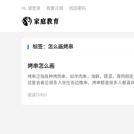
Hi, 请登录
我要注册
找回密码
标签：怎么画烤串
烤串怎么画
烤串泛指各种烤肉串，如羊肉串，海鲜，蔬菜，骨肉相连
总是会看见很多人坐在街边撸串，烤串都是很多人都喜欢
骤：1、首先我们画出...
阅读(595)