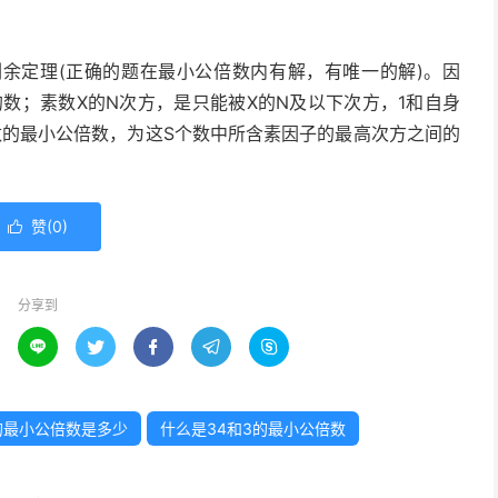
余定理(正确的题在最小公倍数内有解，有唯一的解)。因
数；素数X的N次方，是只能被X的N及以下次方，1和自身
数的最小公倍数，为这S个数中所含素因子的最高次方之间的
赞(
0
)

分享到





的最小公倍数是多少
什么是34和3的最小公倍数