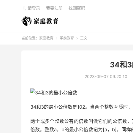
Hi, 请登录
我要注册
找回密码
当前位置：
家庭教育
学前教育
正文


34和
2023-09-07 09:20:10
34和3的最小公倍数是102。当两个整数互质
两个或多个整数公有的倍数叫做它们的公倍数，
倍数。整数a，b的最小公倍数记为[a，b]，同样