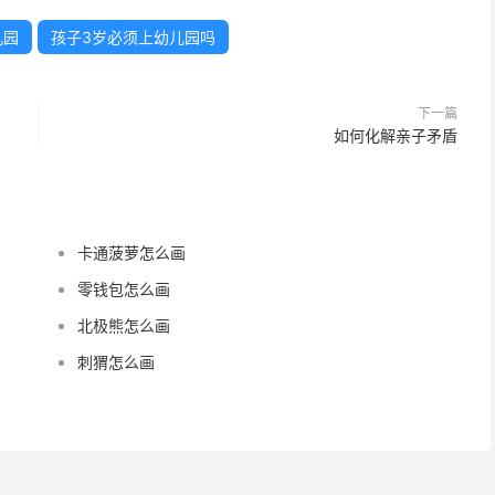
儿园
孩子3岁必须上幼儿园吗
下一篇
如何化解亲子矛盾
卡通菠萝怎么画
零钱包怎么画
北极熊怎么画
刺猬怎么画