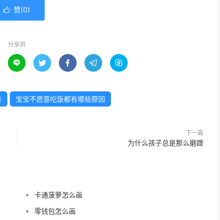
赞(
0
)

分享到





些
宝宝不愿意吃饭都有哪些原因
下一篇
为什么孩子总是那么磨蹭
卡通菠萝怎么画
零钱包怎么画