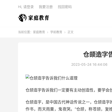
Hi, 请登录
我要注册
找回密码
当前位置：
家庭教育
学前教育
正文


仓颉造字
2023-05-24 16:44:06
仓颉造字告诉我们一定要有主动创造性，要学会
仓颉造字，是中国古代神话传说之一，仓颉造字的
作书，而天雨粟，鬼夜哭。”仓颉，称苍颉，复