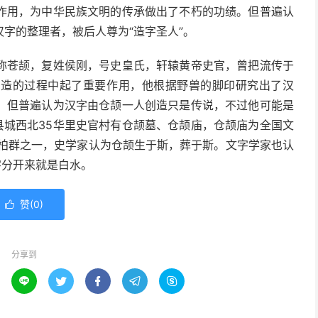
作用，为中华民族文明的传承做出了不朽的功绩。但普遍认
字的整理者，被后人尊为“造字圣人”。
称苍颉，复姓侯刚，号史皇氏，轩辕黄帝史官，曾把流传于
创造的过程中起了重要作用，他根据野兽的脚印研究出了汉
。但普遍认为汉字由仓颉一人创造只是传说，不过他可能是
县城西北35华里史官村有仓颉墓、仓颉庙，仓颉庙为全国文
古柏群之一，史学家认为仓颉生于斯，葬于斯。文字学家也认
字分开来就是白水。
赞(
0
)

分享到




