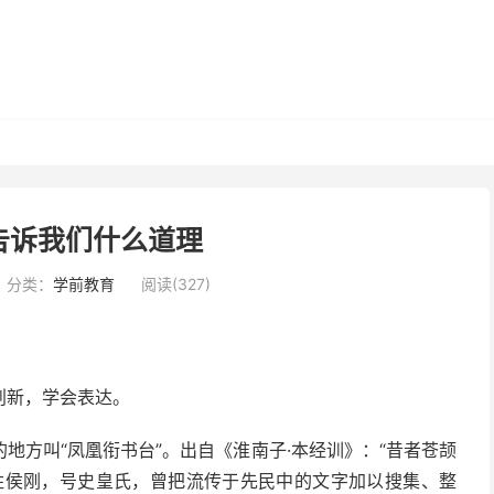
告诉我们什么道理
分类：
学前教育
阅读(327)
创新，学会表达。
地方叫“凤凰衔书台”。出自《淮南子·本经训》：“昔者苍颉
姓侯刚，号史皇氏，曾把流传于先民中的文字加以搜集、整