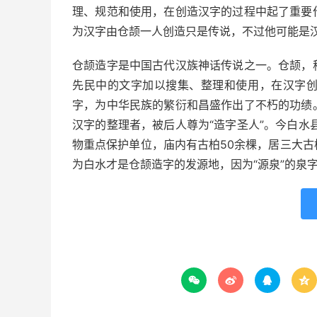
理、规范和使用，在创造汉字的过程中起了重要
为汉字由仓颉一人创造只是传说，不过他可能是汉
仓颉造字是中国古代汉族神话传说之一。仓颉，
先民中的文字加以搜集、整理和使用，在汉字
字，为中华民族的繁衍和昌盛作出了不朽的功绩
汉字的整理者，被后人尊为“造字圣人”。今白水
物重点保护单位，庙内有古柏50余棵，居三大
为白水才是仓颉造字的发源地，因为“源泉”的泉



