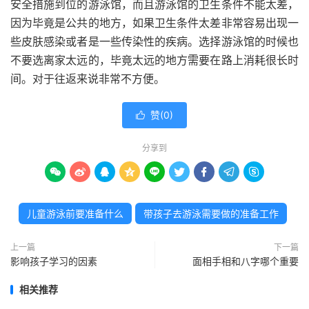
安全措施到位的游泳馆，而且游泳馆的卫生条件不能太差，
因为毕竟是公共的地方，如果卫生条件太差非常容易出现一
些皮肤感染或者是一些传染性的疾病。选择游泳馆的时候也
不要选离家太远的，毕竟太远的地方需要在路上消耗很长时
间。对于往返来说非常不方便。
赞(
0
)

分享到









儿童游泳前要准备什么
带孩子去游泳需要做的准备工作
上一篇
下一篇
影响孩子学习的因素
面相手相和八字哪个重要
相关推荐