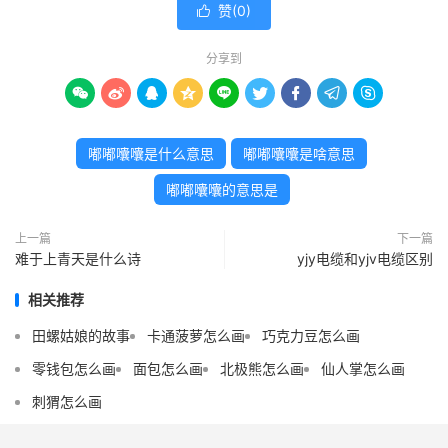
赞(
0
)

分享到









嘟嘟囔囔是什么意思
嘟嘟囔囔是啥意思
嘟嘟囔囔的意思是
上一篇
下一篇
难于上青天是什么诗
yjy电缆和yjv电缆区别
相关推荐
田螺姑娘的故事
卡通菠萝怎么画
巧克力豆怎么画
零钱包怎么画
面包怎么画
北极熊怎么画
仙人掌怎么画
刺猬怎么画