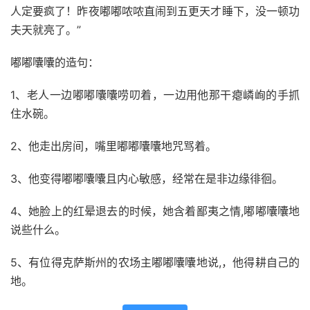
人定要疯了！昨夜嘟嘟哝哝直闹到五更天才睡下，没一顿功
夫天就亮了。”
嘟嘟囔囔的造句：
1、老人一边嘟嘟囔囔唠叨着，一边用他那干瘪嶙峋的手抓
住水碗。
2、他走出房间，嘴里嘟嘟囔囔地咒骂着。
3、他变得嘟嘟囔囔且内心敏感，经常在是非边缘徘徊。
4、她脸上的红晕退去的时候，她含着鄙夷之情,嘟嘟囔囔地
说些什么。
5、有位得克萨斯州的农场主嘟嘟囔囔地说,，他得耕自己的
地。