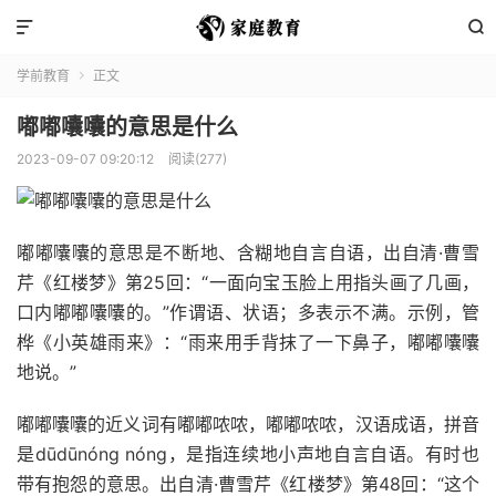


学前教育
正文

嘟嘟囔囔的意思是什么
2023-09-07 09:20:12
阅读(277)
嘟嘟囔囔的意思是不断地、含糊地自言自语，出自清·曹雪
芹《红楼梦》第25回：“一面向宝玉脸上用指头画了几画，
口内嘟嘟囔囔的。”作谓语、状语；多表示不满。示例，管
桦《小英雄雨来》：“雨来用手背抹了一下鼻子，嘟嘟囔囔
地说。”
嘟嘟囔囔的近义词有嘟嘟哝哝，嘟嘟哝哝，汉语成语，拼音
是dūdūnóng nóng，是指连续地小声地自言自语。有时也
带有抱怨的意思。出自清·曹雪芹《红楼梦》第48回：“这个