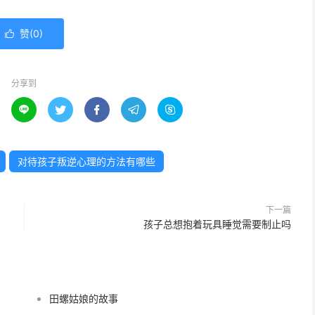
赞(
0
)

分享到





对待孩子叛逆心理的方法有哪些
下一篇
孩子总想抱着玩具睡觉需要制止吗
田螺姑娘的故事