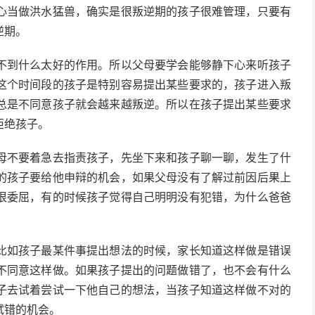
心当做洪水猛兽，确实是很叛逆期的孩子很难管理，只要有
逆期。
不到什么太好的作用。所以父母要学会能够静下心来听孩子
这个时间段的孩子是特别容易提出某些要求的，孩子进入叛
总是不同意孩子就会越来越叛逆。所以在孩子提出某些要求
拒绝孩子。
母不要着急去指责孩子，先坐下来和孩子聊一聊，发生了什
的孩子要给他申辩的机会，如果父母没有了解过前因后果上
很委屈，有的时候孩子觉得自己明明没有犯错，为什么爸爸
比如孩子最某件事提出想法的时候，家长知道这样做是错误
不同意这样做。如果孩子提出的问题做错了，也不会有什么
子去试着尝试一下他自己的想法，当孩子知道这样做不对的
试错的机会。