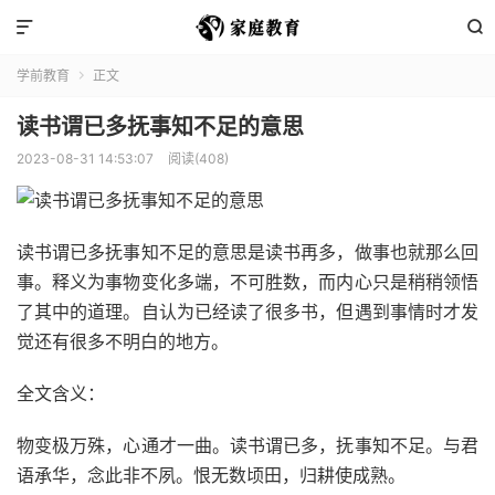


学前教育
正文

读书谓已多抚事知不足的意思
2023-08-31 14:53:07
阅读(408)
读书谓已多抚事知不足的意思是读书再多，做事也就那么回
事。释义为事物变化多端，不可胜数，而内心只是稍稍领悟
了其中的道理。自认为已经读了很多书，但遇到事情时才发
觉还有很多不明白的地方。
全文含义：
物变极万殊，心通才一曲。读书谓已多，抚事知不足。与君
语承华，念此非不夙。恨无数顷田，归耕使成熟。