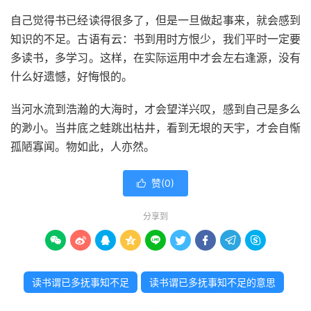
自己觉得书已经读得很多了，但是一旦做起事来，就会感到
知识的不足。古语有云：书到用时方恨少，我们平时一定要
多读书，多学习。这样，在实际运用中才会左右逢源，没有
什么好遗憾，好悔恨的。
当河水流到浩瀚的大海时，才会望洋兴叹，感到自己是多么
的渺小。当井底之蛙跳出枯井，看到无垠的天宇，才会自惭
孤陋寡闻。物如此，人亦然。
赞(
0
)

分享到









读书谓已多抚事知不足
读书谓已多抚事知不足的意思