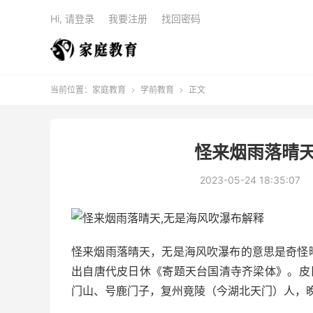
Hi, 请登录
我要注册
找回密码
当前位置：
家庭教育
学前教育
正文


怪来烟雨落晴天
2023-05-24 18:35:07
怪来烟雨落晴天，无是海风吹瀑布的意思是奇怪
出自唐代皮日休《寄题天台国清寺齐梁体》。皮日
门山、号鹿门子，复州竟陵（今湖北天门）人，