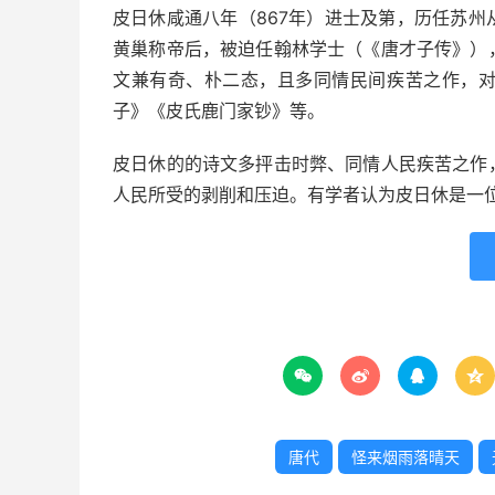
皮日休咸通八年（867年）进士及第，历任苏
黄巢称帝后，被迫任翰林学士（《唐才子传》）
文兼有奇、朴二态，且多同情民间疾苦之作，
子》《皮氏鹿门家钞》等。
皮日休的的诗文多抨击时弊、同情人民疾苦之作
人民所受的剥削和压迫。有学者认为皮日休是一




唐代
怪来烟雨落晴天