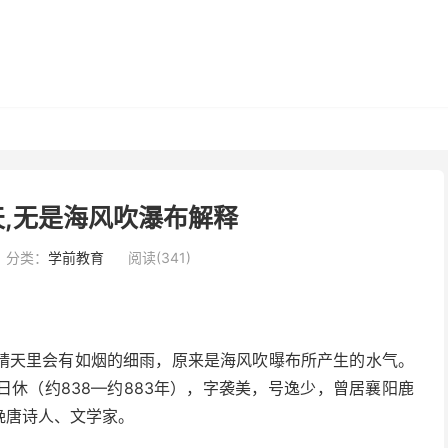
,无是海风吹瀑布解释
分类：
学前教育
阅读(341)
晴天里会有如烟的细雨，原来是海风吹曝布所产生的水气。
休（约838—约883年），字袭美，号逸少，曾居襄阳鹿
晚唐诗人、文学家。