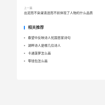
上一篇
出泥而不染濯清涟而不妖体现了人物的什么品质
相关推荐
春望中反映诗人忧国思家诗句
湖畔诗人是哪几位诗人
卡通菠萝怎么画
零钱包怎么画