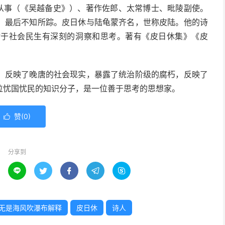
州从事（《吴越备史》）、著作佐郎、太常博士、毗陵副使。
，最后不知所踪。皮日休与陆龟蒙齐名，世称皮陆。他的诗
对于社会民生有深刻的洞察和思考。著有《皮日休集》《皮
，反映了晚唐的社会现实，暴露了统治阶级的腐朽，反映了
位忧国忧民的知识分子，是一位善于思考的思想家。
赞(
0
)

分享到





无是海风吹瀑布解释
皮日休
诗人