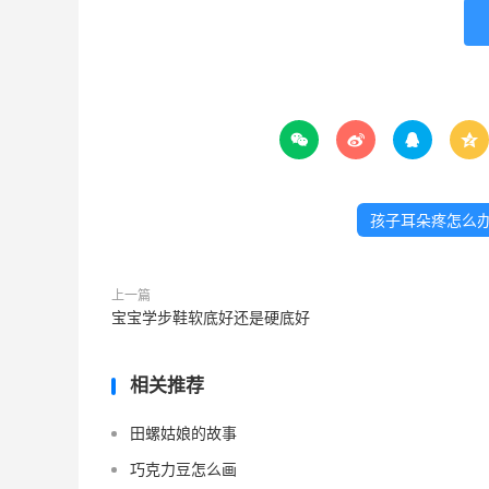




孩子耳朵疼怎么
上一篇
宝宝学步鞋软底好还是硬底好
相关推荐
田螺姑娘的故事
巧克力豆怎么画