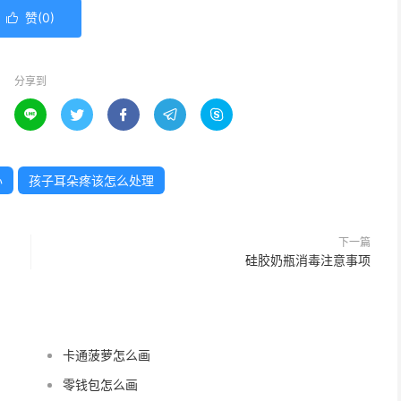
赞(
0
)

分享到





办
孩子耳朵疼该怎么处理
下一篇
硅胶奶瓶消毒注意事项
卡通菠萝怎么画
零钱包怎么画