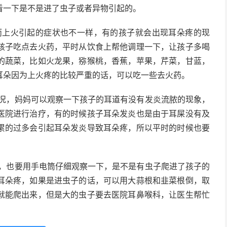
看一下是不是进了虫子或者异物引起的。
而上火引起的症状也不一样，有的孩子就会出现耳朵疼的现
孩子吃点去火药，平时从饮食上帮他调理一下，让孩子多喝
的蔬菜，比如火龙果，猕猴桃，香蕉，苹果，芹菜，甘蓝，
耳朵因为上火疼的比较严重的话，可以吃一些去火药。
况，妈妈可以观察一下孩子的耳道有没有发炎流脓的现象，
医院进行治疗，有的时候孩子耳朵发炎也是由于耳屎没有及
累的过多会引起耳朵发炎导致耳朵疼，所以平时的时候也要
，也要用手电筒仔细观察一下，是不是有虫子爬进了孩子的
耳朵疼，如果是进虫子的话，可以用大蒜根和韭菜根倒，取
就能爬出来，但是大的虫子要去医院耳鼻喉科，让医生帮忙