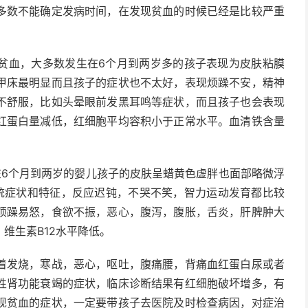
多数不能确定发病时间，在发现贫血的时候已经是比较严重
贫血，大多数发生在6个月到两岁多的孩子表现为皮肤粘膜
甲床最明显而且孩子的症状也不太好，表现烦躁不安，精神
不舒服，比如头晕眼前发黑耳鸣等症状，而且孩子也会表现
红蛋白量减低，红细胞平均容积小于正常水平。血清铁含量
在6个月到两岁的婴儿孩子的皮肤呈蜡黄色虚胖也面部略微浮
系统症状和特征，反应迟钝，不哭不笑，智力运动发育都比较
烦躁易怒，食欲不振，恶心，腹泻，腹胀，舌炎，肝脾肿大
维生素B12水平降低。
着发烧，寒战，恶心，呕吐，腹痛腰，背痛血红蛋白尿或者
性肾功能衰竭的症状，临床诊断结果有红细胞破坏增多，有
现贫血的症状，一定要带孩子去医院及时检查病因，对症治