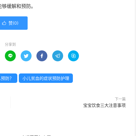
能够缓解和预防。
赞(
0
)

分享到





么预防？
小儿贫血的症状预防护理
下一篇
宝宝饮食三大注意事项