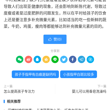
导致人们出现亚健康的现象，还会影响到新陈代谢，导致过
度瘦或者是过度肥胖的问题发生，所以在平时给孩子的饮食
上还是要注意多补充微量元素，比如适当的吃一些新鲜的蔬
菜，牛奶，鸡蛋，瘦肉等都能够达到补充微量元素的目的。
赞(
0
)

分享到









孩子手指甲有白痕是缺钙吗
小孩指甲白斑比较多
上一篇
下一篇
怎么提高孩子专注力
婴儿可以用香皂洗澡吗
相关推荐