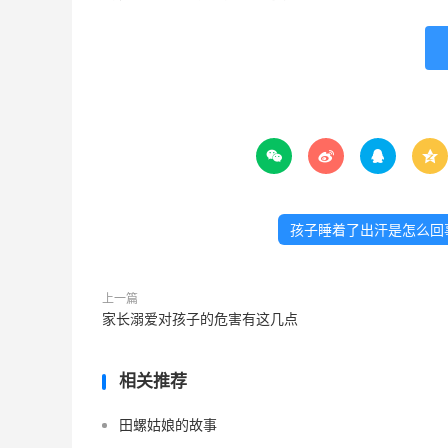




孩子睡着了出汗是怎么回
上一篇
家长溺爱对孩子的危害有这几点
相关推荐
田螺姑娘的故事