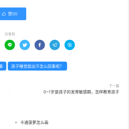
赞(
0
)

分享到





事
孩子睡觉就出汗怎么回事呢？
下一篇
0~1岁是孩子的发育敏感期，怎样教育孩子
卡通菠萝怎么画