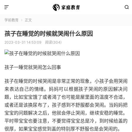


学前教育
正文

孩子在睡觉的时候就哭闹什么原因
2023-03-31 14:53:09
阅读(304)
孩子一睡觉就哭闹怎么回事
孩子在睡觉的时候哭闹是非常正常的现象，小孩子会用哭闹
来表达自己的情绪。妈妈可以根据孩子哭闹的原因解决问
题，比如宝宝饿了或者渴了也可能是屋里面的温度不合适，
或者还是该换尿布了，孩子感到不舒服都会哭闹。当妈妈把
宝宝的问题解决之后，他就会停止哭闹，继续安稳的睡觉。
平时带宝宝也要注意，不要觉得宝宝总是冷，到时候给盖的
很厚，如果宝宝感觉到盖的特别厚不舒服也是会哭闹的。