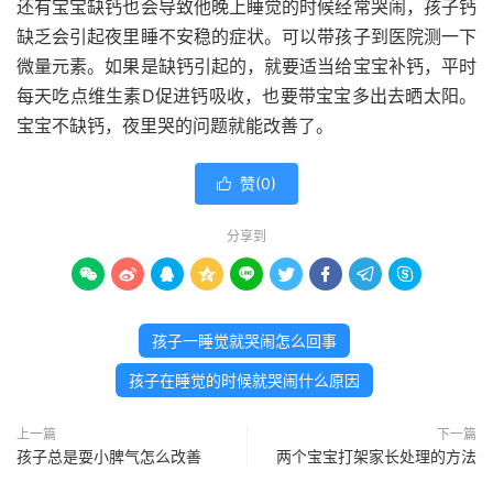
还有宝宝缺钙也会导致他晚上睡觉的时候经常哭闹，孩子钙
缺乏会引起夜里睡不安稳的症状。可以带孩子到医院测一下
微量元素。如果是缺钙引起的，就要适当给宝宝补钙，平时
每天吃点维生素D促进钙吸收，也要带宝宝多出去晒太阳。
宝宝不缺钙，夜里哭的问题就能改善了。
赞(
0
)

分享到









孩子一睡觉就哭闹怎么回事
孩子在睡觉的时候就哭闹什么原因
上一篇
下一篇
孩子总是耍小脾气怎么改善
两个宝宝打架家长处理的方法