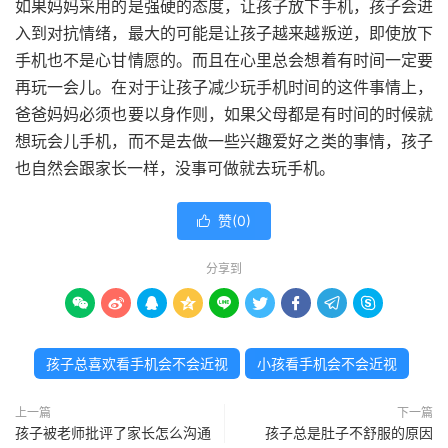
如果妈妈采用的是强硬的态度，让孩子放下手机，孩子会进
入到对抗情绪，最大的可能是让孩子越来越叛逆，即使放下
手机也不是心甘情愿的。而且在心里总会想着有时间一定要
再玩一会儿。在对于让孩子减少玩手机时间的这件事情上，
爸爸妈妈必须也要以身作则，如果父母都是有时间的时候就
想玩会儿手机，而不是去做一些兴趣爱好之类的事情，孩子
也自然会跟家长一样，没事可做就去玩手机。
赞(
0
)

分享到









孩子总喜欢看手机会不会近视
小孩看手机会不会近视
上一篇
下一篇
孩子被老师批评了家长怎么沟通
孩子总是肚子不舒服的原因