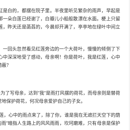
缸是白的，都摆在院子里。半夜里听见繁杂的雨声，早起是
那一朵白莲已经谢了，白瓣儿小船般散漂在水面。梗上只留
莲，昨天还是菡萏的，今晨却开满了，亭亭地在绿叶中间立
。一回头忽然看见红莲旁边的一个大荷叶，慢慢的倾侧了下
心中深深地受了感动，母亲啊！你是荷叶，我是红莲，心中
荫蔽？
是为了写母亲，达到“我”是雨打风摆的荷花，而母亲则是替荷
觉地保护荷花，何况母亲爱护自己的子女。
红莲，心中的雨点来了，除了你，谁是我在无遮拦天空下的荫
的雨”暗指人生路上的风风雨雨，坎坷磨难，只有母亲是保护