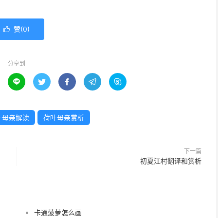
赞(
0
)

分享到





叶母亲解读
荷叶母亲赏析
下一篇
初夏江村翻译和赏析
卡通菠萝怎么画