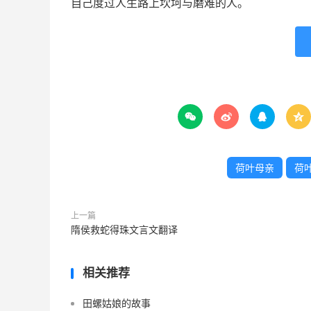
自己度过人生路上坎坷与磨难的人。




荷叶母亲
荷
上一篇
隋侯救蛇得珠文言文翻译
相关推荐
田螺姑娘的故事