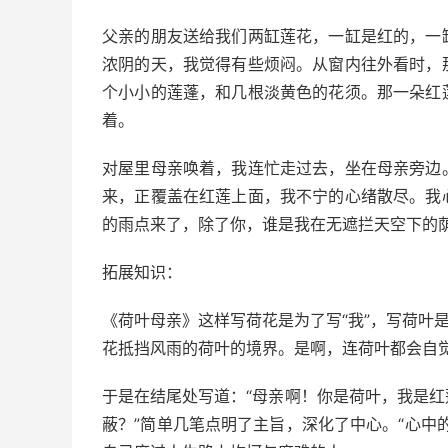
父亲的朋友送给我们两缸莲花，一缸是红的，一
浓阴的天，我觉得有些烦闷。从窗内往外看时，
个小小的莲蓬，和几根淡黄色的花须。那一朵红
着。
对屋里母亲唤着，我连忙走过去，坐在母亲旁边
来，正覆盖在红莲上面，我不宁的心绪散尽。我
的雨点来了，除了你，谁是我在无遮拦天空下的
拓展知识：
《荷叶母亲》这样写荷花是为了写“我”，写荷叶
花抵挡风雨的荷叶的境界。是啊，连荷叶都会自
于是在结尾处写道：“母亲啊！你是荷叶，我是
蔽？”简单几笔点明了主旨，深化了中心。“心中