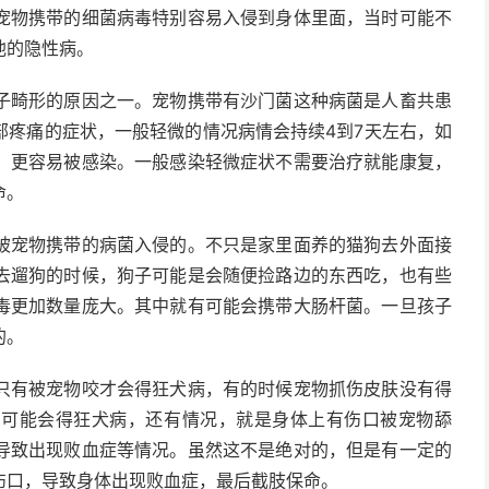
宠物携带的细菌病毒特别容易入侵到身体里面，当时可能不
他的隐性病。
子畸形的原因之一。宠物携带有沙门菌这种病菌是人畜共患
部疼痛的症状，一般轻微的情况病情会持续4到7天左右，如
，更容易被感染。一般感染轻微症状不需要治疗就能康复，
命。
被宠物携带的病菌入侵的。不只是家里面养的猫狗去外面接
去遛狗的时候，狗子可能是会随便捡路边的东西吃，也有些
毒更加数量庞大。其中就有可能会携带大肠杆菌。一旦孩子
的。
只有被宠物咬才会得狂犬病，有的时候宠物抓伤皮肤没有得
有可能会得狂犬病，还有情况，就是身体上有伤口被宠物舔
导致出现败血症等情况。虽然这不是绝对的，但是有一定的
伤口，导致身体出现败血症，最后截肢保命。