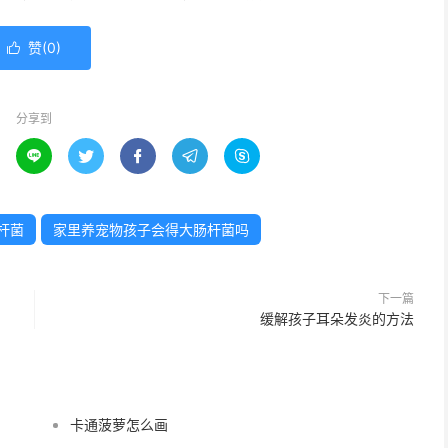
赞(
0
)

分享到





杆菌
家里养宠物孩子会得大肠杆菌吗
下一篇
缓解孩子耳朵发炎的方法
卡通菠萝怎么画