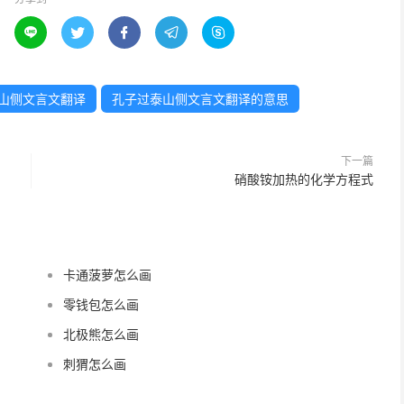





山侧文言文翻译
孔子过泰山侧文言文翻译的意思
下一篇
硝酸铵加热的化学方程式
卡通菠萝怎么画
零钱包怎么画
北极熊怎么画
刺猬怎么画