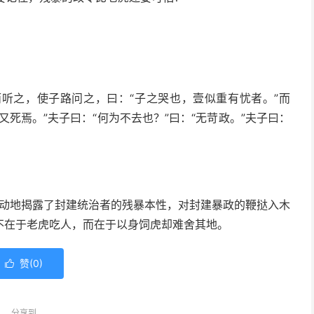
听之，使子路问之，曰：“子之哭也，壹似重有忧者。”而
死焉。”夫子曰：“何为不去也？”曰：“无苛政。”夫子曰：
象生动地揭露了封建统治者的残暴本性，对封建暴政的鞭挞入木
不在于老虎吃人，而在于以身饲虎却难舍其地。
赞(
0
)

分享到