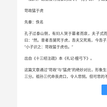
苛政猛于虎
先秦：佚名
孔子过泰山侧，有妇人哭于墓者而哀，夫子式而
曰：“然。昔者吾舅死于虎，吾夫又死焉，今吾子又
“小子识之：苛政猛于虎也。”
出自《十三经注疏》本《礼记·檀弓下》。
这篇文章通过“苛政”与“猛虎”的绝妙对比，形
三分。祖孙三代命丧虎口，令人悲悯。但可悲的