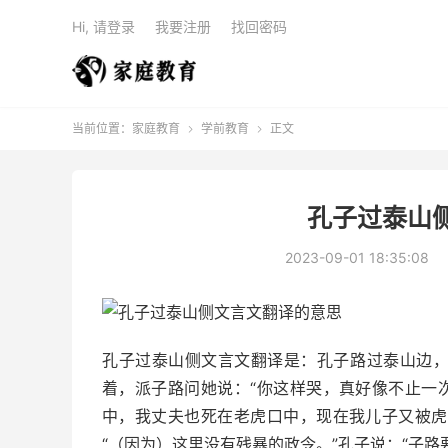
Hi, 请登录
我要注册
找回密码
当前位置：
家庭教育
学前教育
正文


孔子过泰山
2023-09-01 18:35:08
孔子过泰山侧文言文翻译是：孔子路过泰山边
着，派子路问她说：“你这样哭，真好像不止一
中，我丈夫也死在老虎口中，现在我儿子又被虎
“（因为）这里没有残暴的政令。”孔子说：“子路