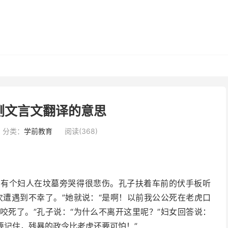
侧文言文翻译的意思
分类：
学前教育
阅读(368)
，有个妇人在坟墓旁哭得很悲伤。孔子扶着车前的伏手板听
次遭遇到不幸了。”她就说：“是啊！以前我公公死在老虎口
咬死了。”孔子说：“为什么不离开这里呢？”妇女回答说：
要记住，残暴的政令比老虎还要可怕！”