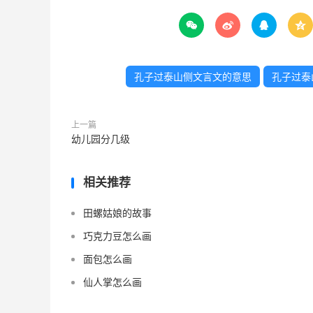




孔子过泰山侧文言文的意思
孔子过泰
上一篇
幼儿园分几级
相关推荐
田螺姑娘的故事
巧克力豆怎么画
面包怎么画
仙人掌怎么画