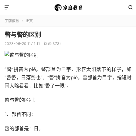


学前教育
正文

暼与瞥的区别
2023-06-20 11:11:11
阅读(373)
“暼”拼音为piē。暼部首为日字，形容太阳落下的样子，如
“暼暼，日落势也”。“瞥”拼音为piē。瞥部首为目字，指短时
间大略看看，比如“瞥了一眼”。
暼与瞥的区别：
1、部首不同：
暼的部首是：日。