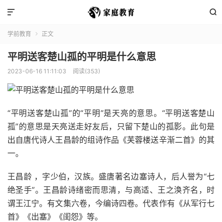


学前教育
正文

平明送客楚山孤的平明是什么意思
2023-06-16 11:11:03
阅读(353)
“平明送客楚山孤”的“平明”是天亮的意思。“平明送客楚山
孤”的意思是天亮送走好友后，只留下楚山的孤影。此句是
出自唐代诗人王昌龄的组诗作品《芙蓉楼送辛渐二首》的其
一。
王昌龄 ，字少伯，汉族。盛唐著名边塞诗人，后人誉为“七
绝圣手”。王昌龄诗绪密而思清，与高适、王之涣齐名，时
谓王江宁。有文集六卷，今编诗四卷。代表作有《从军行七
首》《出塞》《闺怨》等。