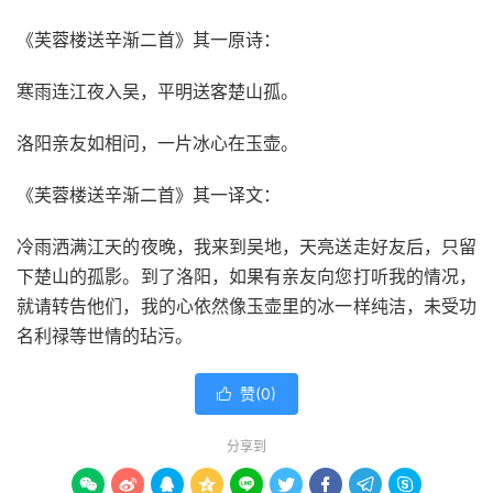
《芙蓉楼送辛渐二首》其一原诗：
寒雨连江夜入吴，平明送客楚山孤。
洛阳亲友如相问，一片冰心在玉壶。
《芙蓉楼送辛渐二首》其一译文：
冷雨洒满江天的夜晚，我来到吴地，天亮送走好友后，只留
下楚山的孤影。到了洛阳，如果有亲友向您打听我的情况，
就请转告他们，我的心依然像玉壶里的冰一样纯洁，未受功
名利禄等世情的玷污。
赞(
0
)

分享到








