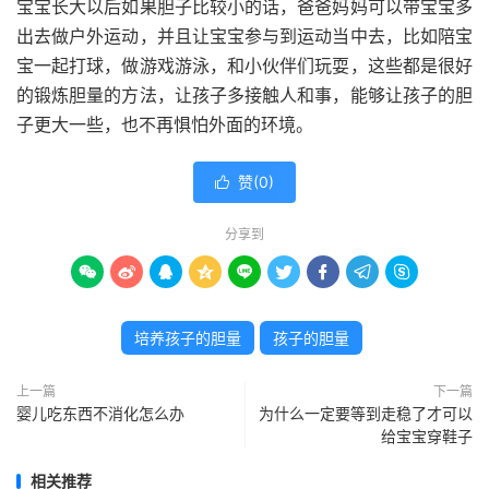
宝宝长大以后如果胆子比较小的话，爸爸妈妈可以带宝宝多
出去做户外运动，并且让宝宝参与到运动当中去，比如陪宝
宝一起打球，做游戏游泳，和小伙伴们玩耍，这些都是很好
的锻炼胆量的方法，让孩子多接触人和事，能够让孩子的胆
子更大一些，也不再惧怕外面的环境。
赞(
0
)

分享到









培养孩子的胆量
孩子的胆量
上一篇
下一篇
婴儿吃东西不消化怎么办
为什么一定要等到走稳了才可以
给宝宝穿鞋子
相关推荐