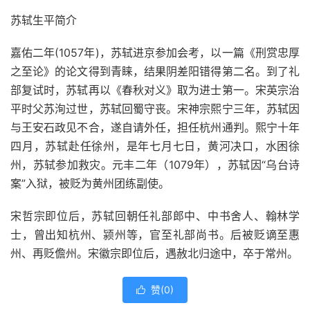
苏轼生平简介
嘉佑二年(1057年)，苏轼进京参加会考，以一篇《刑赏忠厚
之至论》的论文得到青睐，结果阴差阳错得第二名。到了礼
部复试时，苏轼再以《春秋对义》取为进士第一。宋英宗治
平时父苏洵过世，苏轼回蜀守丧。宋神宗熙宁三年，苏轼因
与王安石政见不合，遂自请外任，担任杭州通判。熙宁十年
四月，苏轼赴任徐州，是年七月七日，黄河决口，水困徐
州，苏轼参加救灾。元丰二年（1079年），苏轼因“乌台诗
案”入狱，被贬为黄州团练副使。
宋哲宗即位后，苏轼回朝任礼部郎中、中书舍人、翰林学
士，曾出知杭州、颍州等，官至礼部尚书。后被贬谪至惠
州、再贬儋州。宋徽宗即位后，遇赦北归途中，卒于常州。
赞(
0
)
