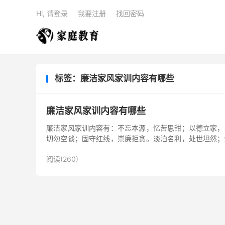
Hi, 请登录
我要注册
找回密码
标签：廉洁家风家训内容有哪些
廉洁家风家训内容有哪些
廉洁家风家训内容有：不忘本源，忆苦思甜；以德立家，
切勿空谈；固守红线，崇廉拒贪。淡泊名利，处世坦然；
1、污泥不染为尊，...
阅读(260)