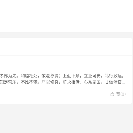
孝悌为先。和睦相处，敬老尊贤；上勤下顺，立业可安。笃行致远，
知足常乐，不比不攀。严以修身，薪火相传；心系家国，甘做清官。
赞(
0
)
