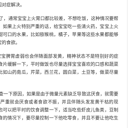
因对症解决。
了，通常宝宝上火胃口都比较差，不想吃饭，这种情况要帮
，如果上火特别严重的话，给宝宝吃一些清火药，宝宝上火
甜可口的水果，比如猕猴桃，橘子，苹果等这些水果都能够
宝的食欲。
宝宝脾胃虚弱也会伴随面部发黄，精神状态不是特别好的症
食片缓解一下，平时做饭也尽量选择宝宝喜欢的口感和蔬菜
比如山药南瓜，芹菜，西兰花，圆白菜，土豆等，做菜尽量
查一下原因，如果是由于微量元素缺乏导致这厌食，就需要
较严重就会厌食或者食欲不振，并且伴随头发发黄干枯的现
也可以把平时的饮食调整一下，适当吃些虾皮儿鱼类，豆制
食的情况下，要尽量控制一下他吃零食，并且不要让他吃生