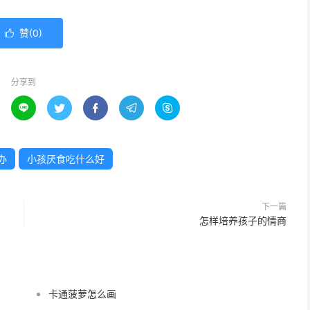
赞(
0
)

分享到





办
小孩厌食吃什么好
下一篇
怎样培养孩子的情商
卡通菠萝怎么画