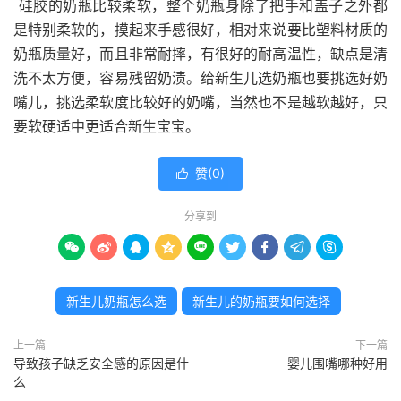
硅胶的奶瓶比较柔软，整个奶瓶身除了把手和盖子之外都
是特别柔软的，摸起来手感很好，相对来说要比塑料材质的
奶瓶质量好，而且非常耐摔，有很好的耐高温性，缺点是清
洗不太方便，容易残留奶渍。给新生儿选奶瓶也要挑选好奶
嘴儿，挑选柔软度比较好的奶嘴，当然也不是越软越好，只
要软硬适中更适合新生宝宝。
赞(
0
)

分享到









新生儿奶瓶怎么选
新生儿的奶瓶要如何选择
上一篇
下一篇
导致孩子缺乏安全感的原因是什
婴儿围嘴哪种好用
么