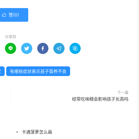
赞(
0
)

分享到





状
有哪些症状表示孩子营养不良
下一篇
经常吃味精会影响孩子长高吗
卡通菠萝怎么画