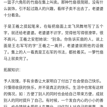
一篮子六角形的竹扇在集上叫卖。那种竹扇很简陋，没有什
么装饰，引不起过路人的兴趣，看样子卖不出去了，老婆婆
十分着急。
于是王羲之提起笔来，在每把扇面上龙飞凤舞地写了五个
字，就还给老婆婆。老婆婆不识字，觉得他写得很潦草，很
不高兴。王羲之安慰她说：“别急。你告诉买扇的人，说上
面是王右军写的字”王羲之一离开，老婆婆就照他的话做
了。集上的人一看真是王右军的书法，都抢着买。一箩竹扇
马上就卖完了。
拓展知识：
予人玫瑰，手有余香让大家明白了付出了也会使自己快乐。
只懂得收获的快乐，并不是真正的快乐。生活中也常有这样
的情况，如∶方便了别人的同时也会给自己带来方便，成就
别人的同时提升了自己。有时候，一个发自内心的小小的善
行，也会铸就大爱的人生舞台。记住别人对自己的恩惠，洗