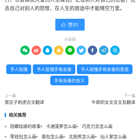
去自己对别人的怨恨，在人生的旅途中才能晴空万里。
赞(
0
)

分享到









予人玫瑰
予人玫瑰手有余香
予人玫瑰手有余香的意思
手有余香的含义
上一篇
下一篇
管庄子刺虎古文翻译
牛郎织女文言文及翻译
相关推荐
田螺姑娘的故事
卡通菠萝怎么画
巧克力豆怎么画
零钱包怎么画
面包怎么画
北极熊怎么画
仙人掌怎么画