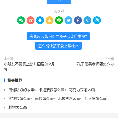
分享到









家长应该如何引导孩子阅读绘本呢?
怎么能让孩子爱上读绘本
上一篇
下一篇
小朋友不愿意上幼儿园要怎么引
孩子爱哭老师要怎么办
导
相关推荐
田螺姑娘的故事
卡通菠萝怎么画
巧克力豆怎么画
零钱包怎么画
面包怎么画
北极熊怎么画
仙人掌怎么画
刺猬怎么画