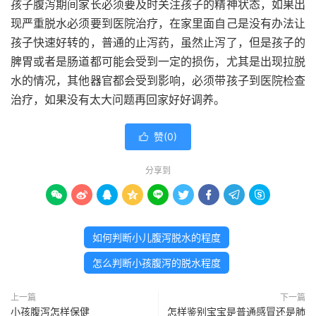
孩子腹泻期间家长必须要及时关注孩子的精神状态，如果出
现严重脱水必须要到医院治疗，在家里面自己是没有办法让
孩子快速好转的，普通的止泻药，虽然止泻了，但是孩子的
脾胃或者是肠道都可能会受到一定的损伤，尤其是出现拉脱
水的情况，其他器官都会受到影响，必须带孩子到医院检查
治疗，如果没有太大问题再回家好好调养。
赞(
0
)

分享到









如何判断小儿腹泻脱水的程度
怎么判断小孩腹泻的脱水程度
上一篇
下一篇
小孩腹泻怎样保健
怎样鉴别宝宝是普通感冒还是肺