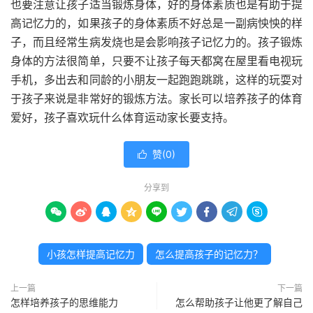
也要注意让孩子适当锻炼身体，好的身体素质也是有助于提
高记忆力的，如果孩子的身体素质不好总是一副病怏怏的样
子，而且经常生病发烧也是会影响孩子记忆力的。孩子锻炼
身体的方法很简单，只要不让孩子每天都窝在屋里看电视玩
手机，多出去和同龄的小朋友一起跑跑跳跳，这样的玩耍对
于孩子来说是非常好的锻炼方法。家长可以培养孩子的体育
爱好，孩子喜欢玩什么体育运动家长要支持。
赞(
0
)

分享到









小孩怎样提高记忆力
怎么提高孩子的记忆力？
上一篇
下一篇
怎样培养孩子的思维能力
怎么帮助孩子让他更了解自己