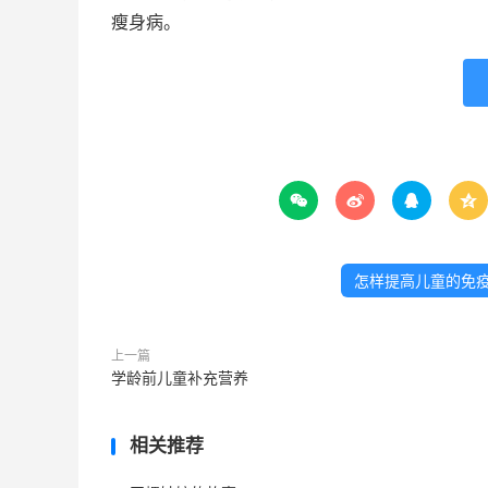
瘦身病。




怎样提高儿童的免
上一篇
学龄前儿童补充营养
相关推荐