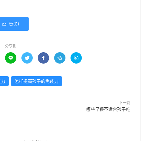
赞(
0
)

分享到





疫力
怎样提高孩子的免疫力
下一篇
哪些早餐不适合孩子吃