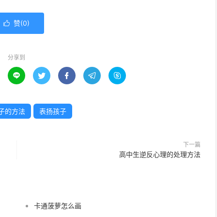
赞(
0
)

分享到





子的方法
表扬孩子
下一篇
高中生逆反心理的处理方法
卡通菠萝怎么画