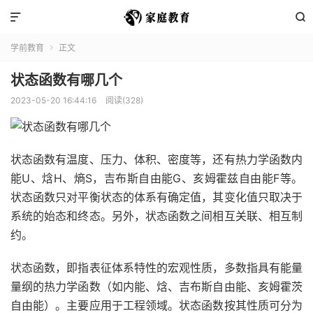


学前教育
正文

状态函数有哪几个
2023-05-20 16:44:16
阅读(328)
状态函数有温度、压力、体积、密度等，还有热力学函数内
能U、焓H、熵S，吉布斯自由能G、亥姆霍兹自由能F等。
状态函数只对平衡状态的体系有确定值，其变化值只取决于
系统的始态和终态。另外，状态函数之间相互关联、相互制
约。
状态函数，即指表征体系特性的宏观性质，多数指具有能量
量纲的热力学函数（如内能、焓、吉布斯自由能、亥姆霍茨
自由能）。主要应用于工程领域。状态函数按其性质可分为