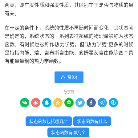
两类，即广度性质和强度性质，其区别在于是否与物质的量
有关。
在一定的条件下，系统的性质不再随时间而变化，其状态就
是确定的，系统状态的一系列表征系统的物理量被称为状态
函数。有时候也被称作热力学势，但“热力学势”更多的时候
是特指内能、焓、吉布斯自由能、亥姆霍茨自由能等四个具
有能量量纲的热力学函数。
赞(
0
)

分享到









状态函数包括哪几个
状态函数有什么
状态函数有哪几个