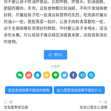
也不要让孩子吃油炸食品，比如炸糕，炸馒头，奶油蛋糕，
肥腻的猪肉，羊肉，这些食物都比较油腻，不利于发烧咳嗽
好转，尽量给孩子吃一些清淡有营养的东西，吃肉类尽量炒
的油小一些，搭配青菜一起炒，让孩子肉和青菜都吃一些，
对于生病咳嗽有非常好的帮助，平时要让孩子多喝水，适当
多吃水果。可以给孩子做点绿豆汤或者米粥，这些容易消化
的食物。
赞(
0
)

分享到









宝宝发烧咳嗽不能吃的食物
幼儿感冒发烧咳嗽不能吃什么
上一篇
下一篇
宝宝夏季常见病
宝宝口臭怎么调理