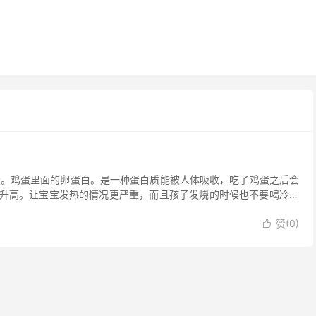
蛋。鸡蛋里面的卵蛋白。是一种蛋白质能被人体吸收，吃了鸡蛋之后会
升高。让宝宝发热的情况更严重，而且孩子发烧的时候也不要喝冷饮
赞(
0
)
