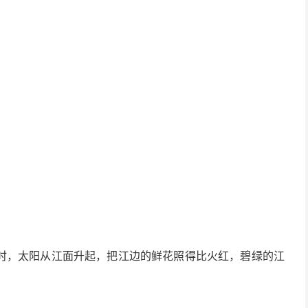
时，太阳从江面升起，把江边的鲜花照得比火红，碧绿的江