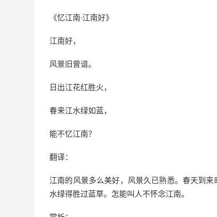
《忆江南·江南好》
江南好，
风景旧曾谙。
日出江花红胜火，
春来江水绿如蓝，
能不忆江南？
翻译：
江南的风景多么美好，风景久已熟悉。春天到来
水绿得胜过蓝草。怎能叫人不怀念江南。