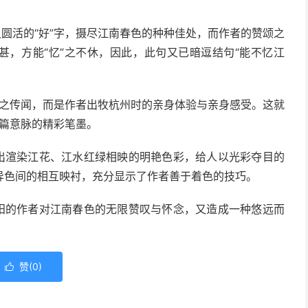
又圆活的“好”字，摄尽江南春色的种种佳处，而作者的赞颂之
甚，方能“忆”之不休，因此，此句又已暗逗结句“能不忆江
非得之传闻，而是作者出牧杭州时的亲身体验与亲身感受。这就
一篇意脉的精彩笔墨。
突出渲染江花、江水红绿相映的明艳色彩，给人以光彩夺目的
异色间的相互映衬，充分显示了作者善于着色的技巧。
洛阳的作者对江南春色的无限赞叹与怀念，又造成一种悠远而
赞(
0
)
