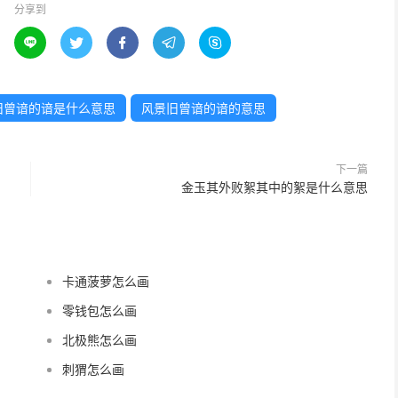
分享到





旧曾谙的谙是什么意思
风景旧曾谙的谙的意思
下一篇
金玉其外败絮其中的絮是什么意思
卡通菠萝怎么画
零钱包怎么画
北极熊怎么画
刺猬怎么画