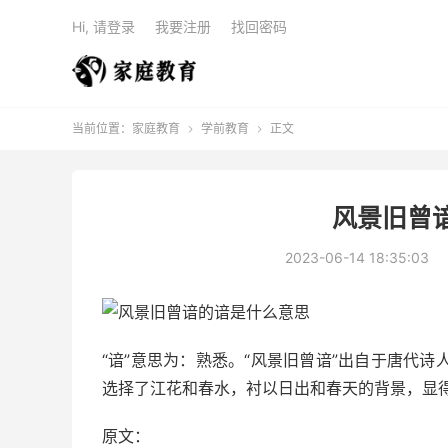
Hi, 请登录
我要注册
找回密码
当前位置：
家庭教育
学前教育
正文


风景旧曾
2023-06-14 18:35:03
“谙”意思为：熟悉。“风景旧曾谙”出自于唐代
选择了江花和春水，衬以日出和春天的背景，显
原文：