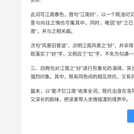
赏析：
此词写江南春色，首句“江南好”，以一个既浅切
意与向往之情也尽寓其中。同时，唯因“好”之已
南”，并与之相关阖。
次句“风景旧曾谙”，点明江南风景之“好”，并
既落实了“好”字，又照应了“忆”字，不失为勾通
三、四两句对江南之“好”进行形象化的演绎，
强烈印象。其中，既有同色间的相互烘托，又有
篇末，以“能不忆江南”收束全词，既托出身在
又深长的韵味，把读者带入余情摇漾的境界中。