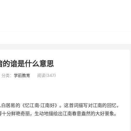
谙的谙是什么意思
分类：
学前教育
阅读(347)
诗人白居易的《忆江南·江南好》。这首词描写对江南的回忆，
得十分鲜艳奇丽，生动地描绘出江南春意盎然的大好景象。