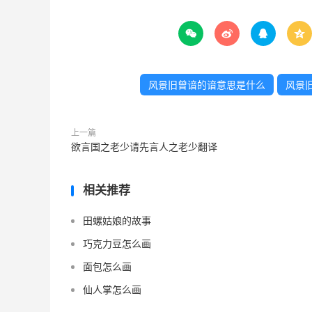




风景旧曾谙的谙意思是什么
风景
上一篇
欲言国之老少请先言人之老少翻译
相关推荐
田螺姑娘的故事
巧克力豆怎么画
面包怎么画
仙人掌怎么画