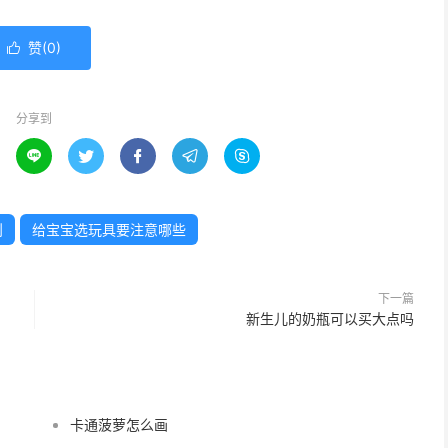
赞(
0
)

分享到





则
给宝宝选玩具要注意哪些
下一篇
新生儿的奶瓶可以买大点吗
卡通菠萝怎么画