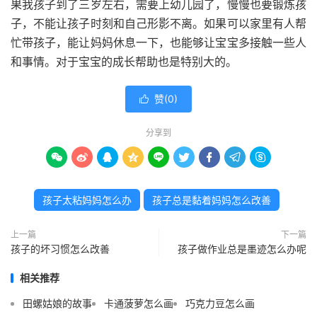
果我孩子到了三岁左右，需要上幼儿园了，慢慢也要锻炼孩
子，不能让孩子时刻和自己形影不离。如果可以家里有人帮
忙带孩子，能让妈妈休息一下，也能够让宝宝多接触一些人
和事情。对于宝宝的成长帮助也是特别大的。
赞(
0
)

分享到









孩子太粘妈妈怎么办
孩子总是黏着妈妈怎么改善
上一篇
下一篇
孩子的坏习惯怎么改善
孩子做作业总是墨迹怎么办呢
相关推荐
田螺姑娘的故事
卡通菠萝怎么画
巧克力豆怎么画