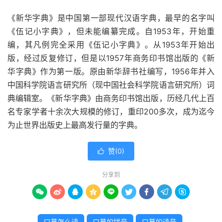
《新华字典》是中国第一部现代汉语字典，最早的名字叫
《伍记小字典》，但未能编纂完成。自1953年，开始重
编，其凡例完全采用《伍记小字典》。从1953年开始出
版，经过反复修订，但是以1957年商务印书馆出版的《新
华字典》作为第一版。原由新华辞书社编写，1956年并入
中国科学院语言研究所（现中国社会科学院语言研究所）词
典编辑室。《新华字典》由商务印书馆出版，历经几代上百
名专家学者十余次大规模的修订，重印200多次，成为迄今
为止世界出版史上最高发行量的字典。
赞(
0
)

分享到









口葛怎么读
口葛的拼音
口葛的读音