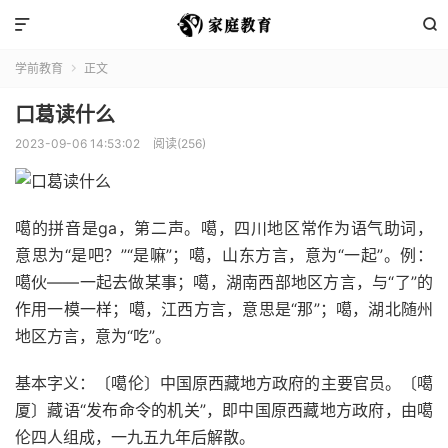


学前教育
正文

口葛读什么
2023-09-06 14:53:02
阅读(256)
噶的拼音是ga，第二声。噶，四川地区常作为语气助词，
意思为“是吧？”“是嘛”；噶，山东方言，意为“一起”。例：
噶伙——一起去做某事；噶，湖南西部地区方言，与“了”的
作用一模一样；噶，江西方言，意思是“那”；噶，湖北随州
地区方言，意为“吃”。
基本字义：〔噶伦〕中国原西藏地方政府的主要官员。〔噶
厦〕藏语“发布命令的机关”，即中国原西藏地方政府，由噶
伦四人组成，一九五九年后解散。