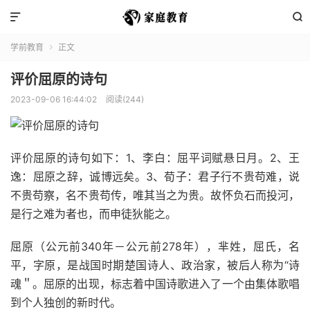


学前教育
正文

评价屈原的诗句
2023-09-06 16:44:02
阅读(244)
评价屈原的诗句如下：1、李白：屈平词赋悬日月。2、王
逸：屈原之辞，诚博远矣。3、荀子：君子行不贵苟难，说
不贵苟察，名不贵苟传，唯其当之为贵。故怀负石而投河，
是行之难为者也，而申徒狄能之。
屈原（公元前340年－公元前278年），芈姓，屈氏，名
平，字原，是战国时期楚国诗人、政治家，被后人称为“诗
魂＂。屈原的出现，标志着中国诗歌进入了一个由集体歌唱
到个人独创的新时代。