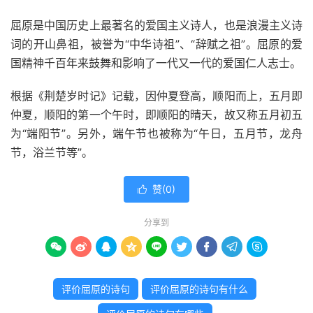
屈原是中国历史上最著名的爱国主义诗人，也是浪漫主义诗
词的开山鼻祖，被誉为“中华诗祖”、“辞赋之祖”。屈原的爱
国精神千百年来鼓舞和影响了一代又一代的爱国仁人志士。
根据《荆楚岁时记》记载，因仲夏登高，顺阳而上，五月即
仲夏，顺阳的第一个午时，即顺阳的晴天，故又称五月初五
为“端阳节”。另外，端午节也被称为“午日，五月节，龙舟
节，浴兰节等”。
赞(
0
)

分享到









评价屈原的诗句
评价屈原的诗句有什么