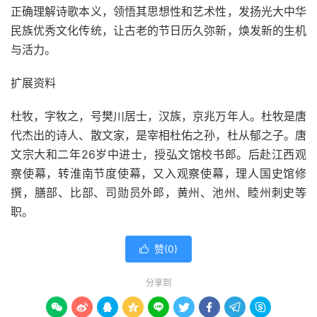
正确理解诗歌本义，领悟其思想性和艺术性，发扬光大中华
民族优秀文化传统，让古老的节日历久弥新，焕发新的生机
与活力。
扩展资料
杜牧，字牧之，号樊川居士，汉族，京兆万年人。杜牧是唐
代杰出的诗人、散文家，是宰相杜佑之孙，杜从郁之子。唐
文宗大和二年26岁中进士，授弘文馆校书郎。后赴江西观
察使幕，转淮南节度使幕，又入观察使幕，理人国史馆修
撰，膳部、比部、司勋员外郎，黄州、池州、睦州刺史等
职。
赞(
0
)

分享到








