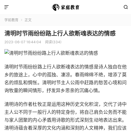


学前教育
正文

清明时节雨纷纷路上行人欲断魂表达的情感
2023-06-07 16:44:04
阅读(334)
清明时节雨纷纷路上行人欲断魂表达的情感是诗人独自在他
乡的旅途上，心中的孤独、凄凉。春雨绵绵不绝，增添了莫
名的烦乱和惆怅。清明时节主人公雨中赶路的愁苦心境和问
询牧童的瞬间情形，抒发异乡思亲的沉痛心情。
清明诗的作者杜牧正是运用这种历史文化积淀，交代了诗中
主人公不同于一般行人的特定身份，将自己肩负公务而不能
与家人团聚的内心矛盾用诗歌的形式深刻生动地表达出来。
清明诗蕴含着深厚的文化内涵和深刻的人文精神，我们应该