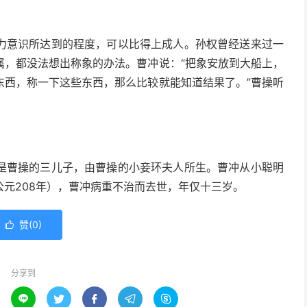
力意识所达到的程度，可以比得上成人。孙权曾经送来过一
属，都没法想出称象的办法。曹冲说：“把象安放到大船上，
东西，称一下这些东西，那么比较就能知道结果了。”曹操听
是曹操的三儿子，由曹操的小妾环夫人所生。曹冲从小聪明
元208年），曹冲病重不治而去世，年仅十三岁。
赞(
0
)

分享到




