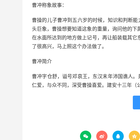
曹冲称象故事：
曹操的儿子曹冲到五六岁的时候，知识和判断能
头巨象，曹操想要知道这象的重量，询问他的下
在水面所达到的地方做上记号，再让船装载其它
了很高兴，马上照这个办法做了。
曹冲简介
曹冲字仓舒，谥号邓哀王，东汉末年沛国谯人。
仁爱，与众不同，深受曹操喜爱。建安十三年（公



