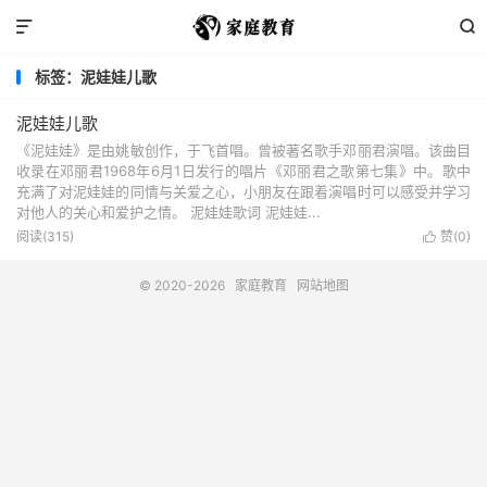


标签：泥娃娃儿歌
泥娃娃儿歌
《泥娃娃》是由姚敏创作，于飞首唱。曾被著名歌手邓丽君演唱。该曲目
收录在邓丽君1968年6月1日发行的唱片《邓丽君之歌第七集》中。歌中
充满了对泥娃娃的同情与关爱之心，小朋友在跟着演唱时可以感受并学习
对他人的关心和爱护之情。 泥娃娃歌词 泥娃娃...
阅读(315)
赞(
0
)

© 2020-2026
家庭教育
网站地图