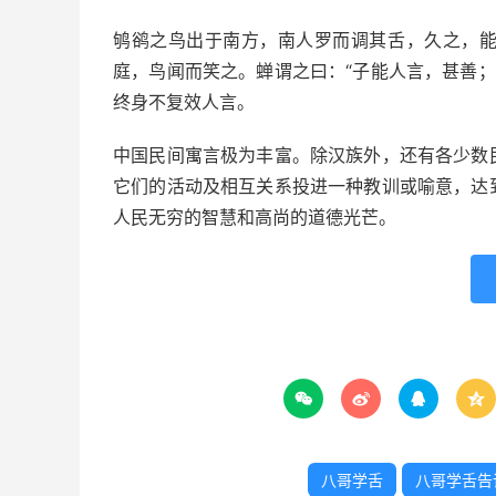
鸲鹆之鸟出于南方，南人罗而调其舌，久之，
庭，鸟闻而笑之。蝉谓之曰：“子能人言，甚善；
终身不复效人言。
中国民间寓言极为丰富。除汉族外，还有各少数
它们的活动及相互关系投进一种教训或喻意，达
人民无穷的智慧和高尚的道德光芒。




八哥学舌
八哥学舌告