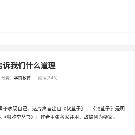
告诉我们什么道理
分类：
学前教育
阅读(345)
勇于表现自己。这片寓言出自《叔苴子》，《叔苴子》是明
入《粤雅堂丛书》。作者主张各家并用，故被列为杂家。