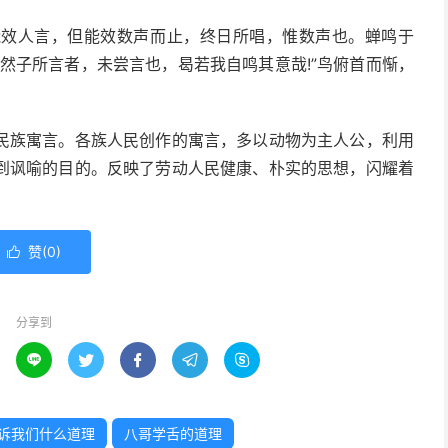
能效人言，但能效数声而止，终日所唱，惟数声也。蝉鸣于
然子所言者，未尝言也，曷若我自鸣其意哉!”鸟俯首而惭，
民族寓言。各族人民创作的寓言，多以动物为主人公，利用
到讽喻的目的。反映了劳动人民健康、朴实的思想，闪耀着
赞(
0
)

分享到





诉我们什么道理
八哥学舌的道理